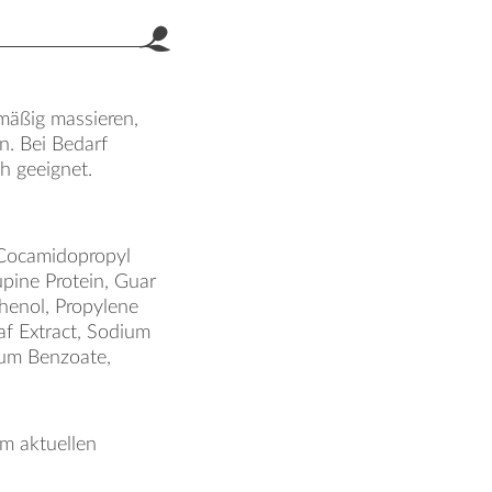
mäßig massieren,
n. Bei Bedarf
h geeignet.
 Cocamidopropyl
pine Protein, Guar
henol, Propylene
af Extract, Sodium
ium Benzoate,
em aktuellen