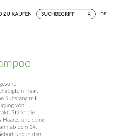
 ZU KAUFEN
DE
hampoo
 gesund
chädigtem Haar.
ne Substanz mit
eugung von
akt. Stärkt die
es Haares und seine
Kann ab dem 14.
Geburt und in den