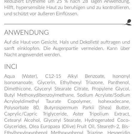
Reduziert Erytheme um 25 % nach 28 Tagen Anwendung.
Hilft, hypersensible Haut zu beruhigen und zu kontrollieren,
und schützt vor äußeren Einflüssen.
ANWENDUNG
Auf die Haut von Gesicht, Hals und Dekolleté auftragen und
sanft einklopfen. Die Augenpartie vermeiden. Kann über
Nacht angewendet werden.
INCI
Aqua (Water), C12-15 Alkyl Benzoate, Isononyl
Isononanoate, Glycerin, Ethylhexyl Triazone, Panthenol,
Dimethicone, Glyceryl Stearate Citrate, Propylene Glycol,
Butyl Methoxydibenzoylmethane, Sodium Acrylate/Sodium
Acryloyldimethyl Taurate Copolymer, Isohexadecane,
Polysorbate 80, Butyrospermum Parkii (Shea) Butter,
Caprylic/Capric Triglyceride, Aster Tripolium Extract,
Cetearyl Alcohol, Glyceryl Stearate, Hydrogenated Coco-
Glycerides, Olea Europaea (Olive) Fruit Oil, Steareth-2, Bis-
Ethylhexyloxyphenol Methoxyphenyl Triazine, Hesperidin