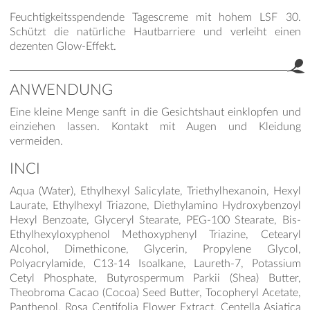
Feuchtigkeitsspendende Tagescreme mit hohem LSF 30.
Schützt die natürliche Hautbarriere und verleiht einen
dezenten Glow-Effekt.
ANWENDUNG
Eine kleine Menge sanft in die Gesichtshaut einklopfen und
einziehen lassen. Kontakt mit Augen und Kleidung
vermeiden.
INCI
Aqua (Water), Ethylhexyl Salicylate, Triethylhexanoin, Hexyl
Laurate, Ethylhexyl Triazone, Diethylamino Hydroxybenzoyl
Hexyl Benzoate, Glyceryl Stearate, PEG-100 Stearate, Bis-
Ethylhexyloxyphenol Methoxyphenyl Triazine, Cetearyl
Alcohol, Dimethicone, Glycerin, Propylene Glycol,
Polyacrylamide, C13-14 Isoalkane, Laureth-7, Potassium
Cetyl Phosphate, Butyrospermum Parkii (Shea) Butter,
Theobroma Cacao (Cocoa) Seed Butter, Tocopheryl Acetate,
Panthenol, Rosa Centifolia Flower Extract, Centella Asiatica