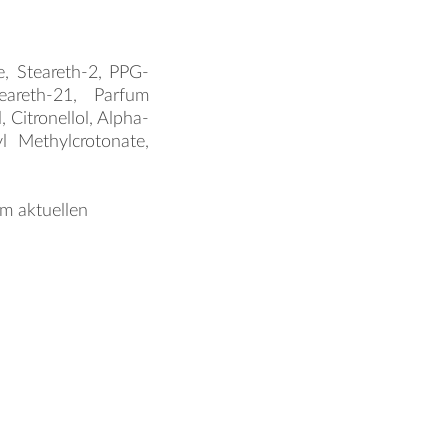
, Steareth-2, PPG-
eareth-21, Parfum
 Citronellol, Alpha-
yl Methylcrotonate,
em aktuellen