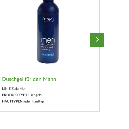
Duschgel für den Mann
Erfris
LINIE
Ziaja Men
PRODUKTTYP
Duschgels
LINIE
Zia
HAUTTYPEN
jeder Hauttyp
PRODUK