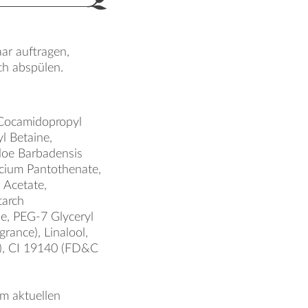
ar auftragen,
ch abspülen.
 Cocamidopropyl
l Betaine,
loe Barbadensis
alcium Pantothenate,
 Acetate,
tarch
de, PEG-7 Glyceryl
rance), Linalool,
1), CI 19140 (FD&C
em aktuellen