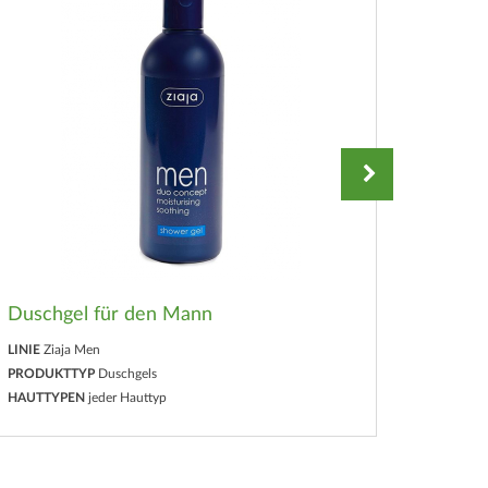
Duschgel für den Mann
Erfris
LINIE
Ziaja Men
PRODUKTTYP
Duschgels
LINIE
Zia
HAUTTYPEN
jeder Hauttyp
PRODUK