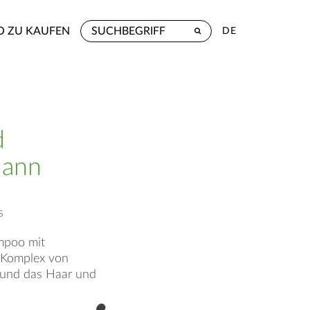
 ZU KAUFEN
DE
d
Mann
s
mpoo mit
 Komplex von
 und das Haar und