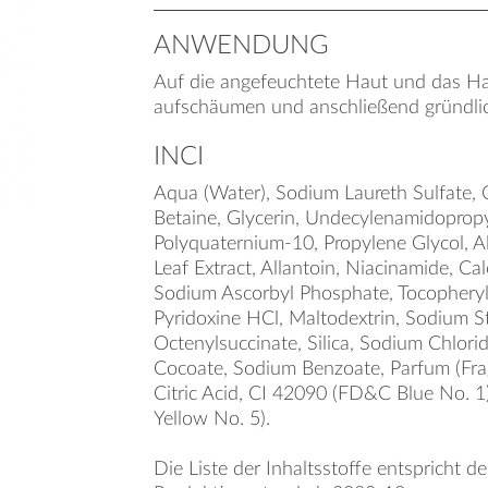
ANWENDUNG
Auf die angefeuchtete Haut und das Ha
aufschäumen und anschließend gründli
INCI
Aqua (Water), Sodium Laureth Sulfate,
Betaine, Glycerin, Undecylenamidopropy
Polyquaternium-10, Propylene Glycol, A
Leaf Extract, Allantoin, Niacinamide, C
Sodium Ascorbyl Phosphate, Tocopheryl
Pyridoxine HCl, Maltodextrin, Sodium S
Octenylsuccinate, Silica, Sodium Chlori
Cocoate, Sodium Benzoate, Parfum (Frag
Citric Acid, CI 42090 (FD&C Blue No. 
Yellow No. 5).
Die Liste der Inhaltsstoffe entspricht d