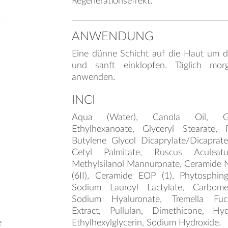
Regenerationseffekt.
ANWENDUNG
Eine dünne Schicht auf die Haut um d
und sanft einklopfen. Täglich mo
anwenden.
INCI
Aqua (Water), Canola Oil, Gly
Ethylhexanoate, Glyceryl Stearate,
Butylene Glycol Dicaprylate/Dicaprate
Cetyl Palmitate, Ruscus Aculeat
Methylsilanol Mannuronate, Ceramide N
(6II), Ceramide EOP (1), Phytosphingo
Sodium Lauroyl Lactylate, Carbom
Sodium Hyaluronate, Tremella Fuc
Extract, Pullulan, Dimethicone, Hy
e
Ethylhexylglycerin, Sodium Hydroxide.