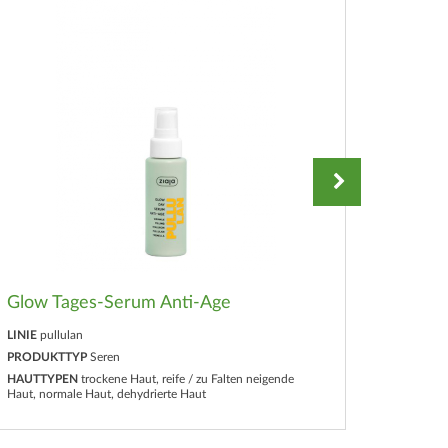
Glow Tages-Serum Anti-Age
Glow 
LINIE
pullulan
LINIE
pul
PRODUKTTYP
Seren
PRODUK
HAUTTYPEN
trockene Haut, reife / zu Falten neigende
HAUTTY
Haut, normale Haut, dehydrierte Haut
Haut, nor