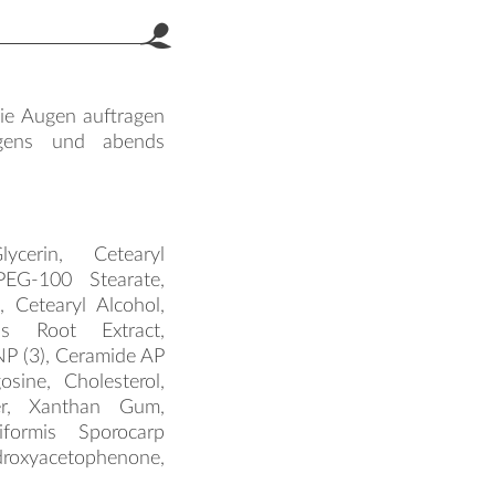
ie Augen auftragen
rgens und abends
cerin, Cetearyl
 PEG-100 Stearate,
, Cetearyl Alcohol,
us Root Extract,
P (3), Ceramide AP
sine, Cholesterol,
er, Xanthan Gum,
iformis Sporocarp
droxyacetophenone,