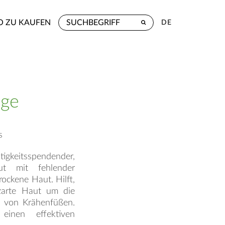
 ZU KAUFEN
DE
Age
s
keitsspendender,
aut mit fehlender
rockene Haut. Hilft,
 zarte Haut um die
d von Krähenfüßen.
einen effektiven