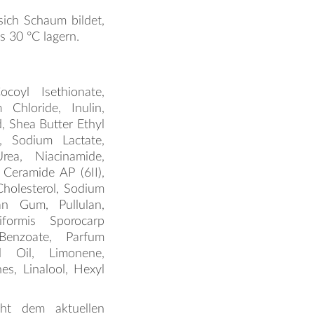
sich Schaum bildet,
s 30 °C lagern.
coyl Isethionate,
 Chloride, Inulin,
, Shea Butter Ethyl
l, Sodium Lactate,
rea, Niacinamide,
 Ceramide AP (6II),
holesterol, Sodium
an Gum, Pullulan,
iformis Sporocarp
Benzoate, Parfum
el Oil, Limonene,
es, Linalool, Hexyl
icht dem aktuellen