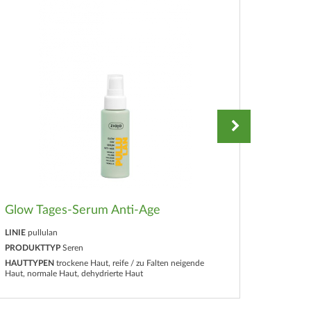
Glow Tages-Serum Anti-Age
Glow 
LINIE
pullulan
LINIE
pul
PRODUKTTYP
Seren
PRODUK
HAUTTYPEN
trockene Haut, reife / zu Falten neigende
HAUTTY
Haut, normale Haut, dehydrierte Haut
Haut, nor