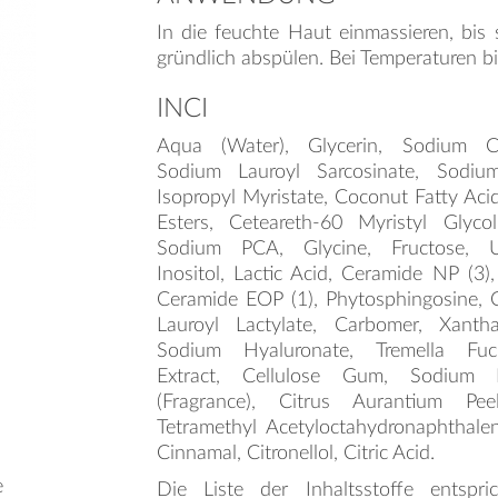
In die feuchte Haut einmassieren, bis 
gründlich abspülen. Bei Temperaturen bi
INCI
Aqua (Water), Glycerin, Sodium Co
Sodium Lauroyl Sarcosinate, Sodium
Isopropyl Myristate, Coconut Fatty Acid
Esters, Ceteareth-60 Myristyl Glyco
Sodium PCA, Glycine, Fructose, U
Inositol, Lactic Acid, Ceramide NP (3),
Ceramide EOP (1), Phytosphingosine, C
Lauroyl Lactylate, Carbomer, Xanth
Sodium Hyaluronate, Tremella Fuc
Extract, Cellulose Gum, Sodium 
(Fragrance), Citrus Aurantium Pe
Tetramethyl Acetyloctahydronaphthalen
Cinnamal, Citronellol, Citric Acid.
e
Die Liste der Inhaltsstoffe entspr